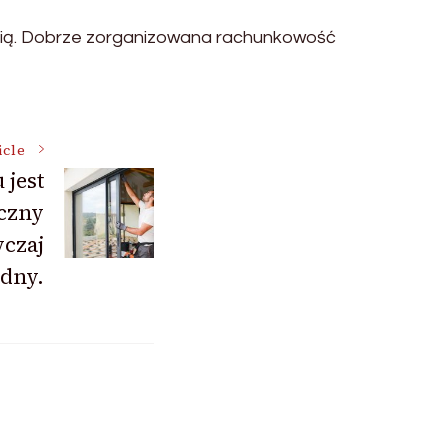
ścią. Dobrze zorganizowana rachunkowość
icle
jest
yczny
czaj
udny.