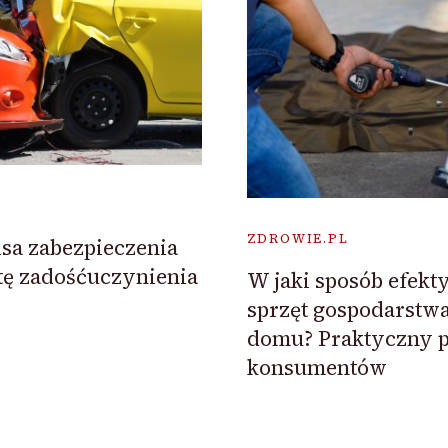
ZDROWIE.PL
isa zabezpieczenia
tę zadośćuczynienia
W jaki sposób efekt
sprzęt gospodarst
domu? Praktyczny p
konsumentów