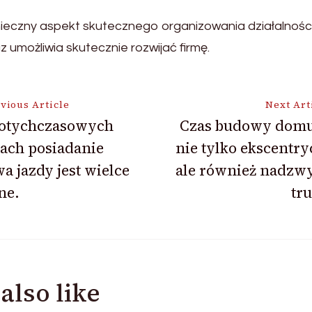
onieczny aspekt skutecznego organizowania działalno
umożliwia skutecznie rozwijać firmę.
vious Article
Next Art
otychczasowych
Czas budowy domu 
ach posiadanie
nie tylko ekscentr
ion
a jazdy jest wielce
ale również nadzwy
ne.
tr
also like