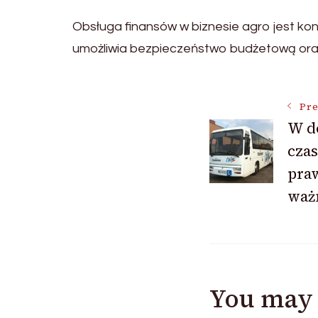
Obsługa finansów w biznesie agro jest k
umożliwia bezpieczeństwo budżetową oraz 
Post
Pre
W d
czas
Navigat
praw
waż
You may 