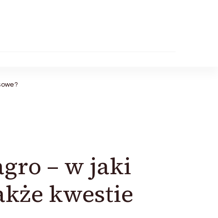
nsowe?
gro – w jaki
akże kwestie