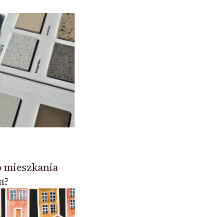
 mieszkania
m?