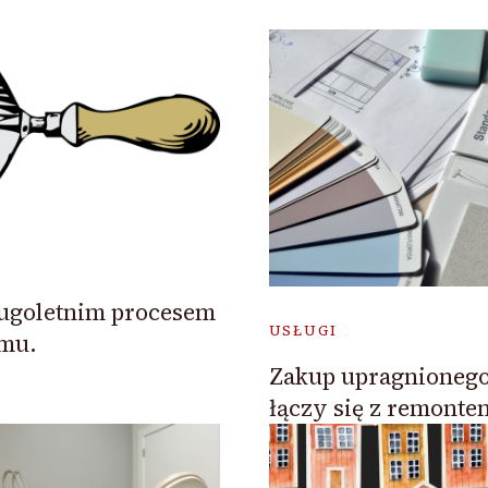
ługoletnim procesem
USŁUGI
omu.
Zakup upragnionego
łączy się z remonte