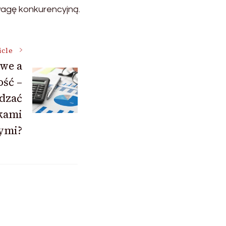
wagę konkurencyjną.
icle
owe a
ść –
ądzać
kami
ymi?