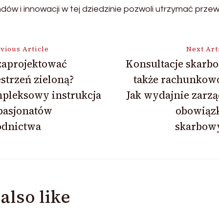
ów i innowacji w tej dziedzinie pozwoli utrzymać prze
vious Article
Next Art
zaprojektować
Konsultacje skarb
strzeń zieloną?
także rachunkowo
ion
pleksowy instrukcja
Jak wydajnie zarz
pasjonatów
obowiąz
odnictwa
skarbow
also like