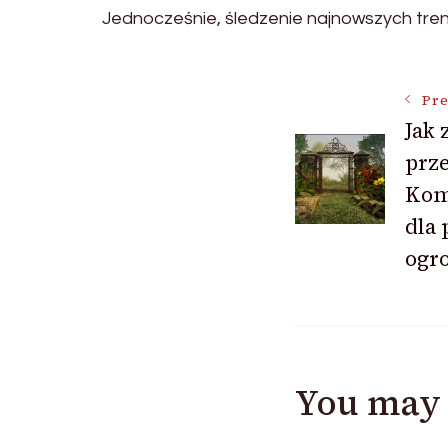
Jednocześnie, śledzenie najnowszych trend
Post
Pre
Jak 
prze
Navigat
Kom
dla 
ogr
You may 