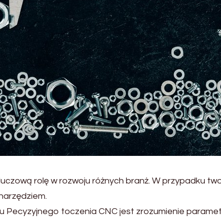
luczową rolę w rozwoju różnych branż. W przypadku t
 narzędziem.
ciu Pecyzyjnego toczenia CNC jest zrozumienie parame