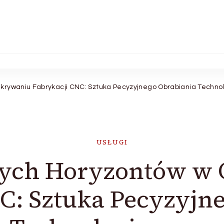
krywaniu Fabrykacji CNC: Sztuka Pecyzyjnego Obrabiania Techno
USŁUGI
żych Horyzontów w
C: Sztuka Pecyzyjn