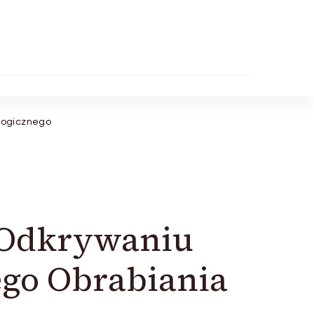
logicznego
 Odkrywaniu
ego Obrabiania